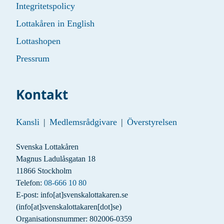
Integritetspolicy
Lottakåren in English
Lottashopen
Pressrum
Kontakt
Kansli
|
Medlemsrådgivare
|
Överstyrelsen
Svenska Lottakåren
Magnus Ladulåsgatan 18
11866 Stockholm
Telefon:
08-666 10 80
E-post:
info
[at]
svenskalottakaren.se
(info[at]svenskalottakaren[dot]se)
Organisationsnummer: 802006-0359