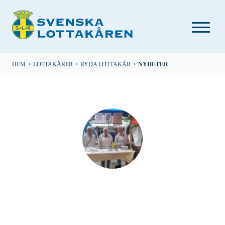
Hoppa
till
huvudinnehåll
Länkstig
HEM
>
LOTTAKÅRER
>
RYDA LOTTAKÅR
>
NYHETER
Ryda lottakår