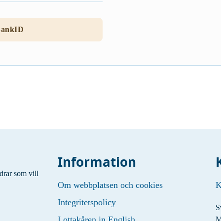
BankID
Information
drar som vill
Om webbplatsen och cookies
K
Integritetspolicy
S
Lottakåren in English
M