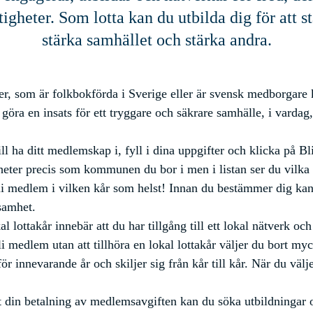
igheter. Som lotta kan du utbilda dig för att st
stärka samhället och stärka andra.
er, som är folkbokförda i Sverige eller är svensk medborgare 
göra en insats för ett tryggare och säkrare samhälle, i vardag,
ill ha ditt medlemskap i, fyll i dina uppgifter och klicka på Bl
heter precis som kommunen du bor i men i listan ser du vilka 
li medlem i vilken kår som helst! Innan du bestämmer dig kan 
samhet.
l lottakår innebär att du har tillgång till ett lokal nätverk oc
li medlem utan att tillhöra en lokal lottakår väljer du bort 
r innevarande år och skiljer sig från kår till kår. När du välj
at din betalning av medlemsavgiften kan du söka utbildningar o