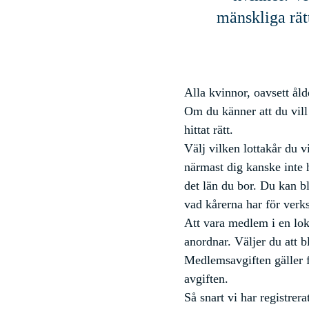
mänskliga rätt
Alla kvinnor, oavsett åld
Om du känner att du vill 
hittat rätt.
Välj vilken lottakår du v
närmast dig kanske inte 
det län du bor. Du kan b
vad
kårerna
har för verk
Att vara medlem i en loka
anordnar. Väljer du att b
Medlemsavgiften gäller fö
avgiften.
Så snart vi har registrer