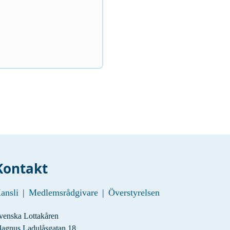
Kontakt
ansli
|
Medlemsrådgivare
|
Överstyrelsen
venska Lottakåren
agnus Ladulåsgatan 18