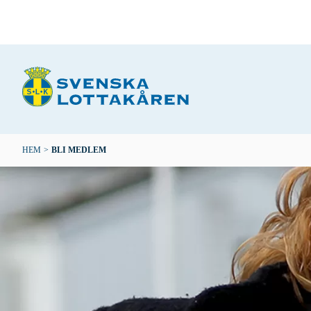
Hoppa
till
huvudinnehåll
Länkstig
HEM
>
BLI MEDLEM