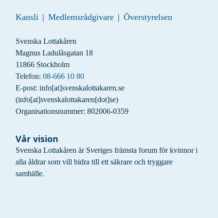
Kansli
|
Medlemsrådgivare
|
Överstyrelsen
Svenska Lottakåren
Magnus Ladulåsgatan 18
11866 Stockholm
Telefon:
08-666 10 80
E-post:
info
[at]
svenskalottakaren.se
(info[at]svenskalottakaren[dot]se)
Organisationsnummer: 802006-0359
Vår vision
Svenska Lottakåren är Sveriges främsta forum för kvinnor i
alla åldrar som vill bidra till ett säkrare och tryggare
samhälle.