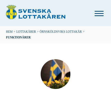
Hoppa
till
huvudinnehåll
Länkstig
HEM
>
LOTTAKÅRER
>
ÖRNSKÖLDSVIKS LOTTAKÅR
>
FUNKTIONÄRER
Örnsköldsviks lottakår