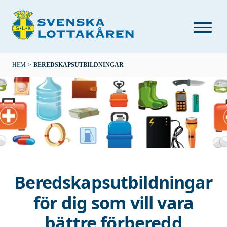
Hoppa
till
huvudinnehåll
Länkstig
HEM
>
BEREDSKAPSUTBILDNINGAR
Beredskapsutbildningar
för dig som vill vara
bättre förberedd