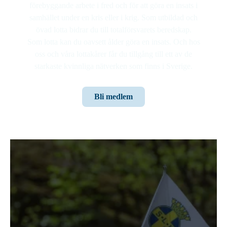
förebyggande arbete i fred och för att göra en insats i
samhället under en kris eller i krig. Som utbildad och
övad lotta bidrar du till totalförsvarets beredskap.
Som lotta kan du oavsett ålder göra en insats. Och hos
oss och våra lottakårer får du tillgång till ett av de
starkaste kvinnliga nätverken som finns i Sverige.
Bli medlem
Mer om beredskap
Här hittar du ytterligare information som bidrar